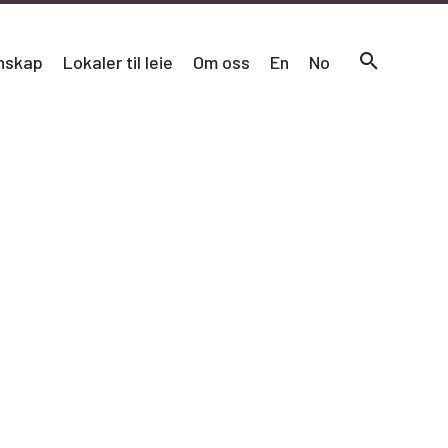
nskap
Lokaler til leie
Om oss
En
No