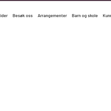
ider
Besøk oss
Arrangementer
Barn og skole
Kun