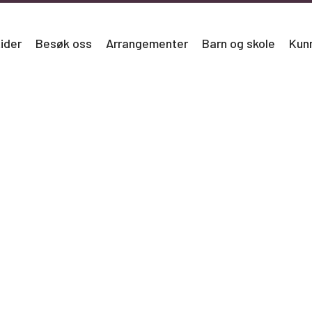
ider
Besøk oss
Arrangementer
Barn og skole
Kun