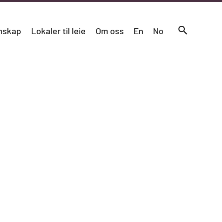
nskap
Lokaler til leie
Om oss
En
No