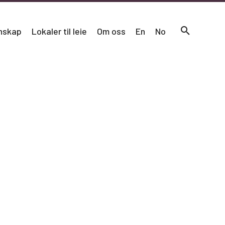
nskap
Lokaler til leie
Om oss
En
No