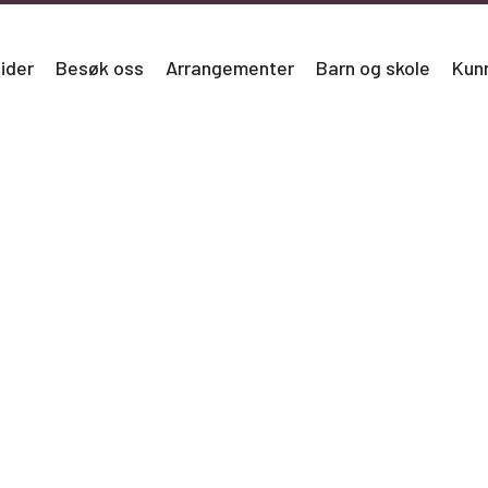
ider
Besøk oss
Arrangementer
Barn og skole
Kun