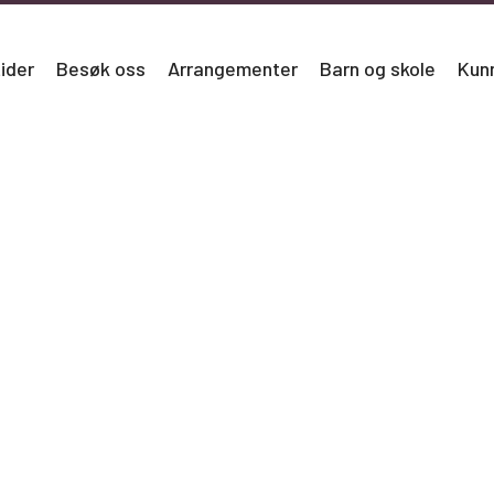
ider
Besøk oss
Arrangementer
Barn og skole
Kun