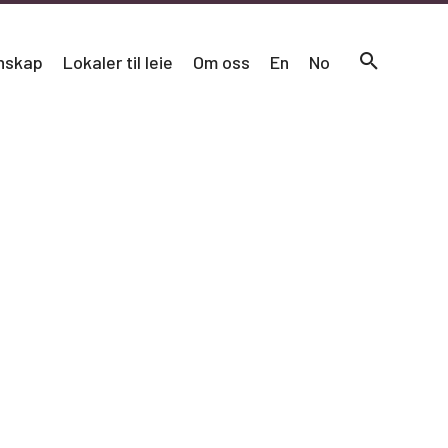
nskap
Lokaler til leie
Om oss
En
No