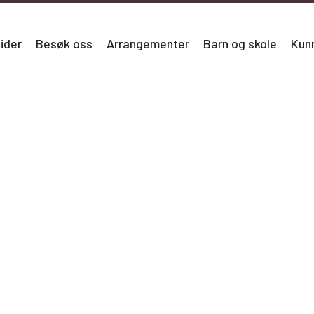
ider
Besøk oss
Arrangementer
Barn og skole
Kun