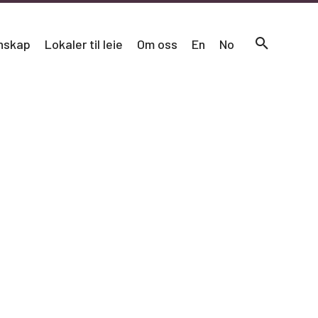
nskap
Lokaler til leie
Om oss
En
No