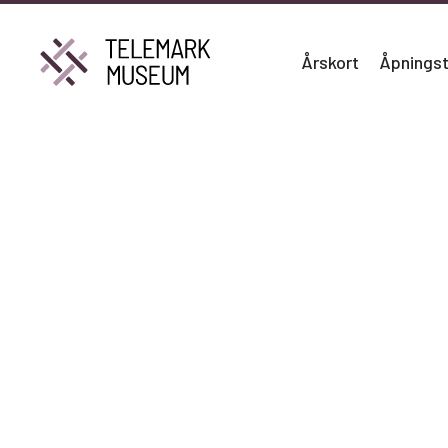
Årskort
Åpningst
Søk