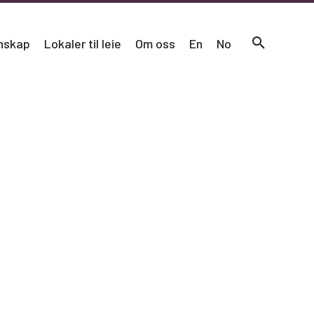
nskap
Lokaler til leie
Om oss
En
No