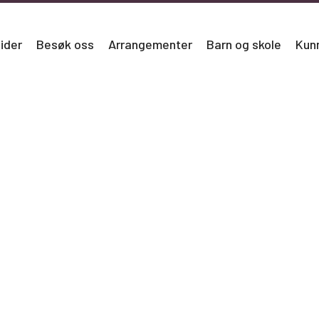
ider
Besøk oss
Arrangementer
Barn og skole
Kun