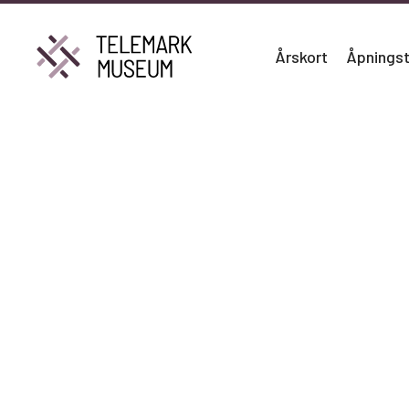
Årskort
Åpningst
Søk