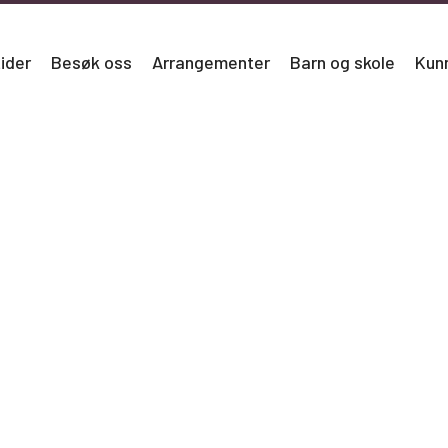
ider
Besøk oss
Arrangementer
Barn og skole
Kun