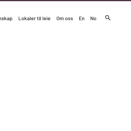
nskap
Lokaler til leie
Om oss
En
No