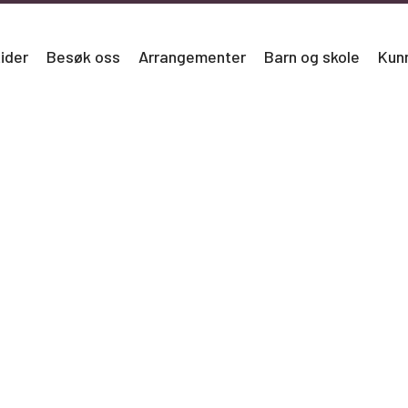
ider
Besøk oss
Arrangementer
Barn og skole
Kun
åde eldre og nyere materiale