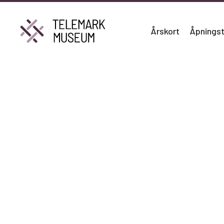
Årskort
Åpningst
innslag av b