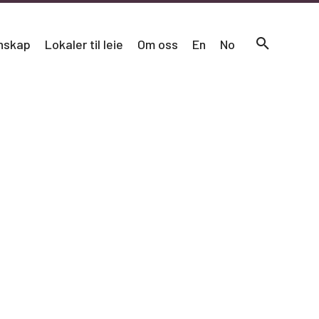
nskap
Lokaler til leie
Om oss
En
No