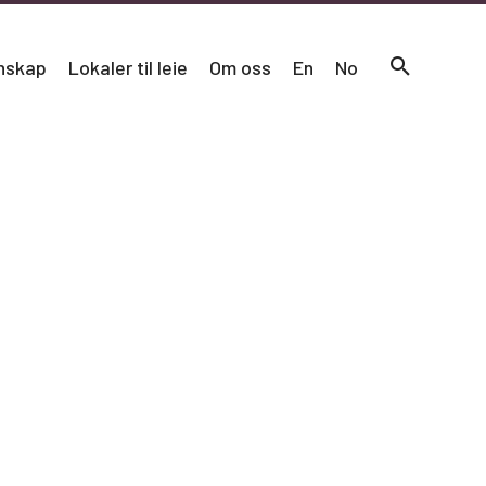
nskap
Lokaler til leie
Om oss
En
No