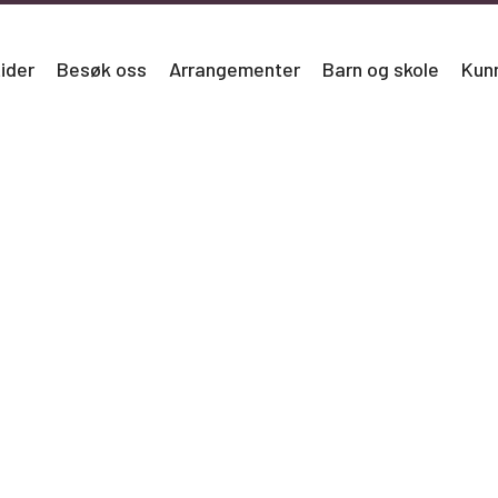
ider
Besøk oss
Arrangementer
Barn og skole
Kun