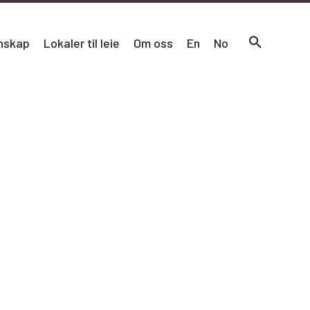
nskap
Lokaler til leie
Om oss
En
No