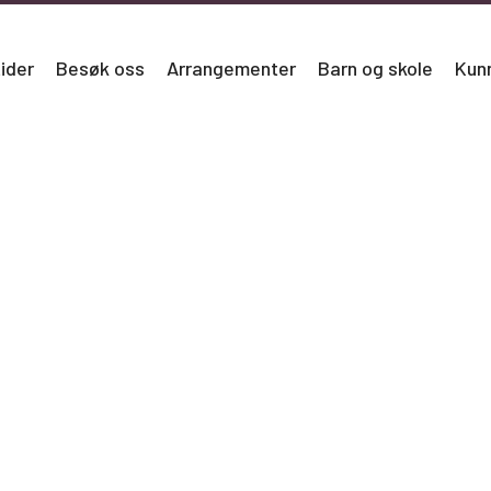
ider
Besøk oss
Arrangementer
Barn og skole
Kun