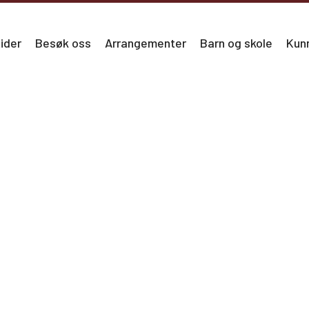
ider
Besøk oss
Arrangementer
Barn og skole
Kun