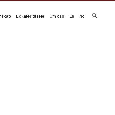
nskap
Lokaler til leie
Om oss
En
No
MENY