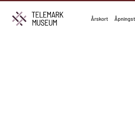
Årskort
Åpningst
HENRIK IBSEN MUSEUM